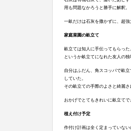
用も問題なかろうと勝手に解釈。
一畝だけは石灰を撒かずに、超強
家庭菜園の畝立て
畝立ては知人に手伝ってもらった
というか畝立てになれた友人の独
自分はふだん、角スコッパで畝立
していた。
その畝立ての手際のよさと綺麗さ
おかげでとてもきれいに畝立てで
植え付け予定
作付け計画は全く定まっていない