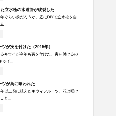
作した立水栓の水道管が破裂した
0年ぐらい前だろうか。庭にDIYで立水栓を自
...
ツが実を付けた（2015年）
あるキウイが今年も実を付けた。実を付けるの
ゥイ...
ーツが鳥に喰われた
5年以上前に植えたキウィフルーツ。花は咲け
と...