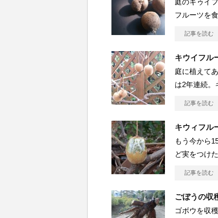
庭のキゥイ
フルーツを食べ
記事を読む
キウイフルー
庭に植えて
は2年連続。キ
記事を読む
キウィフル
もう今から1
ど実をつけたこ
記事を読む
ごぼうの収
ゴボウを収