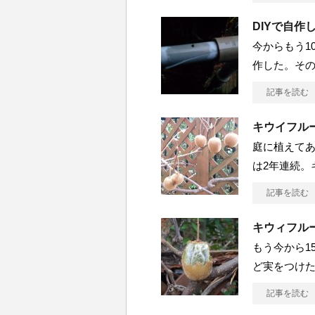
DIYで自
今からもう1
作した。その立
記事を読む
キウイフルー
庭に植えて
は2年連続。キ
記事を読む
キウィフル
もう今から1
ど実をつけたこ
記事を読む