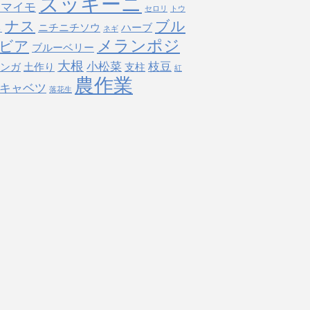
ズッキーニ
ツマイモ
セロリ
トウ
ナス
ブル
ニチニチソウ
ハーブ
ト
ネギ
メランポジ
ビア
ブルーベリー
大根
小松菜
枝豆
ンガ
土作り
支柱
紅
農作業
キャベツ
落花生