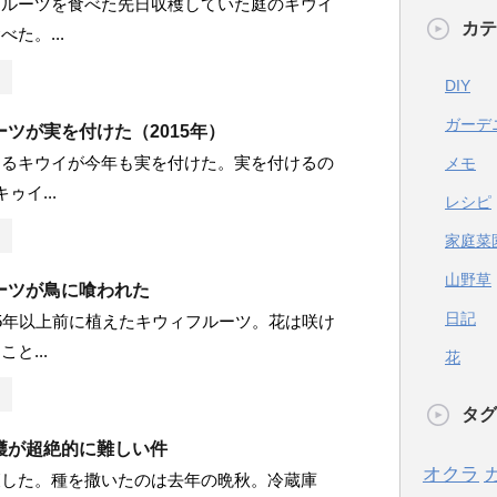
フルーツを食べた先日収穫していた庭のキウイ
カテ
た。...
DIY
ガーデ
ツが実を付けた（2015年）
あるキウイが今年も実を付けた。実を付けるの
メモ
ゥイ...
レシピ
家庭菜
山野草
ーツが鳥に喰われた
日記
5年以上前に植えたキウィフルーツ。花は咲け
と...
花
タグ
穫が超絶的に難しい件
オクラ
穫した。種を撒いたのは去年の晩秋。冷蔵庫