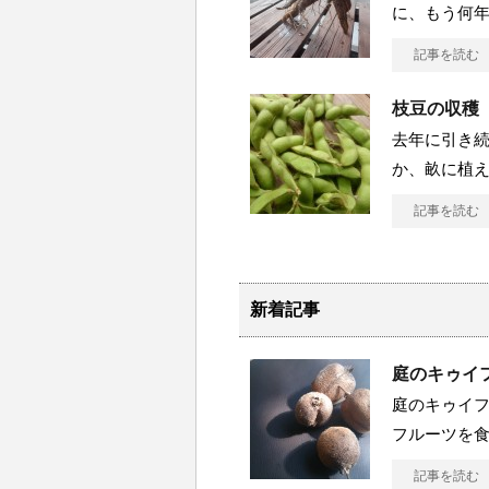
に、もう何年も
記事を読む
枝豆の収穫
去年に引き続
か、畝に植えた
記事を読む
新着記事
庭のキゥイ
庭のキゥイ
フルーツを食べ
記事を読む