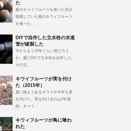
た
庭のキゥイフルーツを食べた先日
収穫していた庭のキウイフルーツ
を食べた。...
DIYで自作した立水栓の水道
管が破裂した
今からもう10年ぐらい前だろう
か。庭にDIYで立水栓を自作した。
その立...
キウイフルーツが実を付け
た（2015年）
庭に植えてあるキウイが今年も実
を付けた。実を付けるのは2年連
続。キゥイ...
キウィフルーツが鳥に喰わ
れた