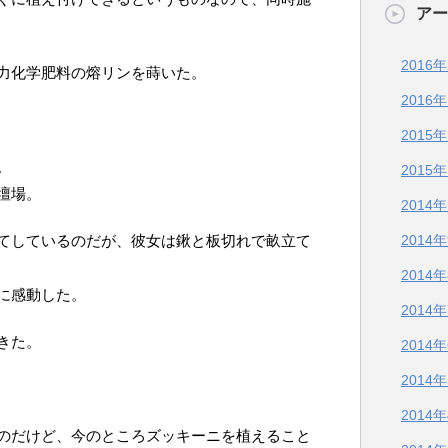
アー
2016
力化学肥料の熔リンを蒔いた。
2016
2015
。
2015
壇場。
2014
てしているのだが、彼女は鍬と板切れで畝立て
2014
2014
に感動した。
2014
きた。
2014
2014
2014
のだけど、今のところズッキーニを植えること