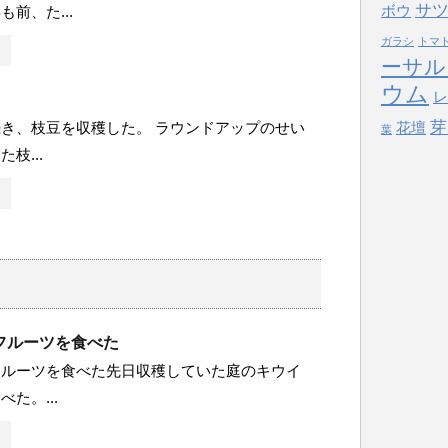
サ
前、た...
ボウ
ガラシ
トマ
ーサル
ウム
レ
芽
き、枝豆を収穫した。 ラウンドアップのせい
花壇
葉
枝...
フルーツを食べた
フルーツを食べた先日収穫していた庭のキウイ
た。...