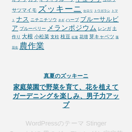
ズッキーニ
サツマイモ
セロリ
トウガラシ
トマ
ナス
ブルーサルビ
ニチニチソウ
ハーブ
ト
ネギ
メランポジウム
ア
ブルーベリー
レンガ
土
大根
小松菜
枝豆
芽キャベツ
作り
支柱
花壇
紅葉
落
農作業
花生
真夏のズッキーニ
家庭菜園で野菜を育て、花を植えて
ガーデニングを楽しみ、男子力アッ
プ
WordPressのテーマ Stinger