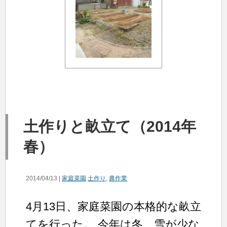
土作りと畝立て（2014年
春）
2014/04/13 |
家庭菜園
土作り
,
農作業
4月13日、家庭菜園の本格的な畝立
てを行った。 今年は冬、雪が少な