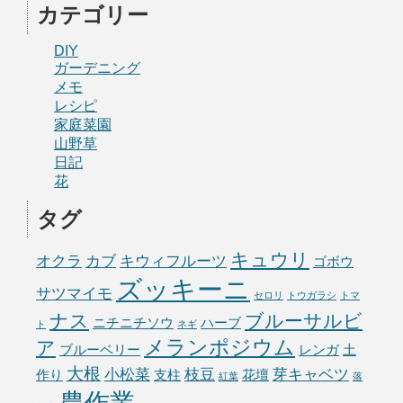
カテゴリー
DIY
ガーデニング
メモ
レシピ
家庭菜園
山野草
日記
花
タグ
キュウリ
オクラ
カブ
キウィフルーツ
ゴボウ
ズッキーニ
サツマイモ
セロリ
トウガラシ
トマ
ナス
ブルーサルビ
ニチニチソウ
ハーブ
ト
ネギ
メランポジウム
ア
ブルーベリー
レンガ
土
大根
小松菜
枝豆
芽キャベツ
作り
支柱
花壇
紅葉
落
農作業